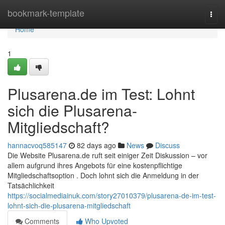
Home
bookmark-template
Togg
navi
Home
1
Plusarena.de im Test: Lohnt
sich die Plusarena-
Mitgliedschaft?
hannacvoq585147
82 days ago
News
Discuss
Die Website Plusarena.de ruft seit einiger Zeit Diskussion – vor
allem aufgrund ihres Angebots für eine kostenpflichtige
Mitgliedschaftsoption . Doch lohnt sich die Anmeldung in der
Tatsächlichkeit
https://socialmediainuk.com/story27010379/plusarena-de-im-test-
lohnt-sich-die-plusarena-mitgliedschaft
Comments
Who Upvoted