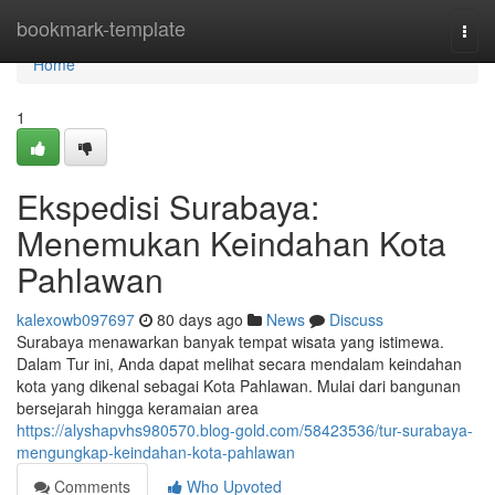
Home
bookmark-template
Togg
navi
Home
1
Ekspedisi Surabaya:
Menemukan Keindahan Kota
Pahlawan
kalexowb097697
80 days ago
News
Discuss
Surabaya menawarkan banyak tempat wisata yang istimewa.
Dalam Tur ini, Anda dapat melihat secara mendalam keindahan
kota yang dikenal sebagai Kota Pahlawan. Mulai dari bangunan
bersejarah hingga keramaian area
https://alyshapvhs980570.blog-gold.com/58423536/tur-surabaya-
mengungkap-keindahan-kota-pahlawan
Comments
Who Upvoted