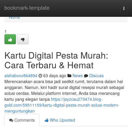
Home
bookmark-template
Togg
navi
Home
1
Kartu Digital Pesta Murah:
Cara Terbaru & Hemat
aishabxov864894
63 days ago
News
Discuss
Merencanakan acara bisa jadi sedikit rumit, terutama dalam hal
anggaran. Namun, kini hadir surat digital resepsi murah sebagai
solusi cerdas. Melalui platform internet, Anda bisa merancang
kartu yang elegan tanpa
https://jayzcau273474.blog-
gold.com/59511159/kartu-digital-pesta-murah-solusi-modern-
menguntungkan
Comments
Who Upvoted