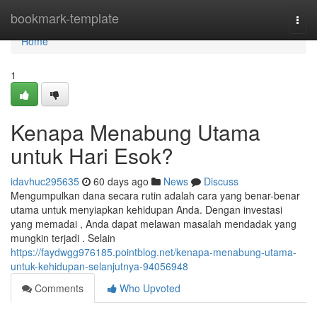
Home
bookmark-template
Togg
navi
Home
1
Kenapa Menabung Utama
untuk Hari Esok?
idavhuc295635
60 days ago
News
Discuss
Mengumpulkan dana secara rutin adalah cara yang benar-benar
utama untuk menyiapkan kehidupan Anda. Dengan investasi
yang memadai , Anda dapat melawan masalah mendadak yang
mungkin terjadi . Selain
https://faydwgg976185.pointblog.net/kenapa-menabung-utama-
untuk-kehidupan-selanjutnya-94056948
Comments
Who Upvoted