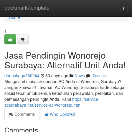
Home
bookmark-template
Togg
navi
Home
1
Jasa Pendingin Wonorejo
Surabaya: Alternatif Unit Anda!
donnakgga560244
60 days ago
News
Discuss
Mengalami masalah dengan AC Anda di Wonorejo, Surabaya?
Jangan khawatir! Layanan AC Wonorejo Surabaya hadir sebagai
solusi tepat untuk semua kebutuhan perawatan, perbaikan, dan
pemasangan pendingin Anda. Kami
https://service-
acsurabaya.net/service-ac-wonorejo.html
Comments
Who Upvoted
Comments