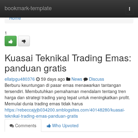
Home
bookmark-template
Togg
navi
Home
1
Kuasai Teknikal Trading Emas:
panduan gratis
ellatpgu480376
59 days ago
News
Discuss
Berburu keuntungan di pasar emas menawarkan tantangan
tersendiri. Membutuhkan pemahaman mendalam tentang tren
harga dan strategi trading yang tepat untuk meningkatkan profit.
Memulai dunia trading emas tidak harus
https://rebeccajyjb034200.smblogsites.com/40148280/kuasai-
teknikal-trading-emas-panduan-gratis
Comments
Who Upvoted