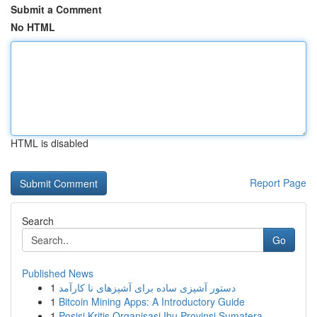
Submit a Comment
No HTML
HTML is disabled
Report Page
Search
Go
Published News
1
دستور آشپزی ساده برای آشپزهای نا کارآمد
1
Bitcoin Mining Apps: A Introductory Guide
1
Posisi Kritis Organisasi Ibu Provinsi Sumatera ...