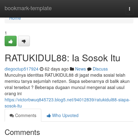
Home
bookmark-template
Togg
navi
Home
1
RATUKIDUL88: Ia Sosok Itu
diegoctup517924
62 days ago
News
Discuss
Munculnya identitas RATUKIDUL88 di jagat media sosial telah
memicu tanya sejumlah netizen. Siapa sebenarnya di balik akun
viral tersebut ? Beberapa dugaan muncul mengenai asal usul
orang ini
https://victorbwuq845723.blog5.net/94012839/ratukidul88-siapa-
sosok-itu
Comments
Who Upvoted
Comments