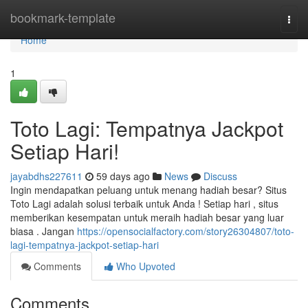
Home
bookmark-template
Togg
navi
Home
1
Toto Lagi: Tempatnya Jackpot
Setiap Hari!
jayabdhs227611
59 days ago
News
Discuss
Ingin mendapatkan peluang untuk menang hadiah besar? Situs
Toto Lagi adalah solusi terbaik untuk Anda ! Setiap hari , situs
memberikan kesempatan untuk meraih hadiah besar yang luar
biasa . Jangan
https://opensocialfactory.com/story26304807/toto-
lagi-tempatnya-jackpot-setiap-hari
Comments
Who Upvoted
Comments