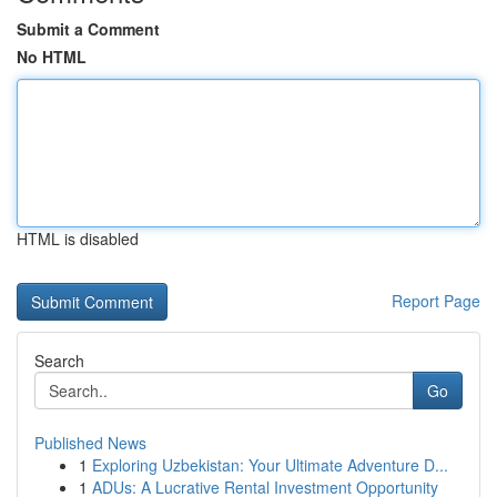
Submit a Comment
No HTML
HTML is disabled
Report Page
Search
Go
Published News
1
Exploring Uzbekistan: Your Ultimate Adventure D...
1
ADUs: A Lucrative Rental Investment Opportunity