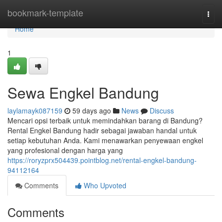
Home
bookmark-template
Togg
navi
Home
1
Sewa Engkel Bandung
laylamayk087159
59 days ago
News
Discuss
Mencari opsi terbaik untuk memindahkan barang di Bandung?
Rental Engkel Bandung hadir sebagai jawaban handal untuk
setiap kebutuhan Anda. Kami menawarkan penyewaan engkel
yang profesional dengan harga yang
https://roryzprx504439.pointblog.net/rental-engkel-bandung-
94112164
Comments
Who Upvoted
Comments