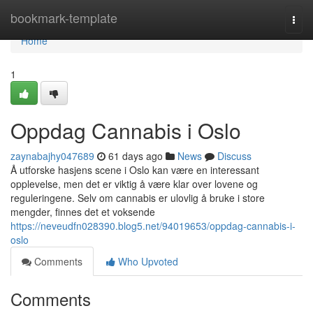
Home
bookmark-template
Togg
navi
Home
1
Oppdag Cannabis i Oslo
zaynabajhy047689
61 days ago
News
Discuss
Å utforske hasjens scene i Oslo kan være en interessant
opplevelse, men det er viktig å være klar over lovene og
reguleringene. Selv om cannabis er ulovlig å bruke i store
mengder, finnes det et voksende
https://neveudfn028390.blog5.net/94019653/oppdag-cannabis-i-
oslo
Comments
Who Upvoted
Comments