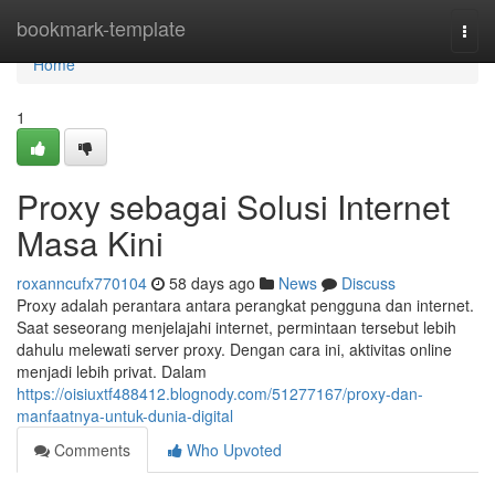
Home
bookmark-template
Togg
navi
Home
1
Proxy sebagai Solusi Internet
Masa Kini
roxanncufx770104
58 days ago
News
Discuss
Proxy adalah perantara antara perangkat pengguna dan internet.
Saat seseorang menjelajahi internet, permintaan tersebut lebih
dahulu melewati server proxy. Dengan cara ini, aktivitas online
menjadi lebih privat. Dalam
https://oisiuxtf488412.blognody.com/51277167/proxy-dan-
manfaatnya-untuk-dunia-digital
Comments
Who Upvoted