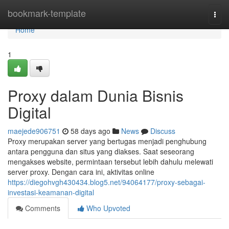
Home
bookmark-template
Togg
navi
Home
1
Proxy dalam Dunia Bisnis
Digital
maejede906751
58 days ago
News
Discuss
Proxy merupakan server yang bertugas menjadi penghubung
antara pengguna dan situs yang diakses. Saat seseorang
mengakses website, permintaan tersebut lebih dahulu melewati
server proxy. Dengan cara ini, aktivitas online
https://diegohvgh430434.blog5.net/94064177/proxy-sebagai-
investasi-keamanan-digital
Comments
Who Upvoted