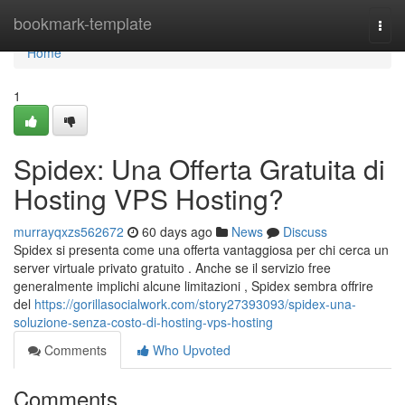
Home
bookmark-template
Togg
navi
Home
1
Spidex: Una Offerta Gratuita di
Hosting VPS Hosting?
murrayqxzs562672
60 days ago
News
Discuss
Spidex si presenta come una offerta vantaggiosa per chi cerca un
server virtuale privato gratuito . Anche se il servizio free
generalmente implichi alcune limitazioni , Spidex sembra offrire
del
https://gorillasocialwork.com/story27393093/spidex-una-
soluzione-senza-costo-di-hosting-vps-hosting
Comments
Who Upvoted
Comments