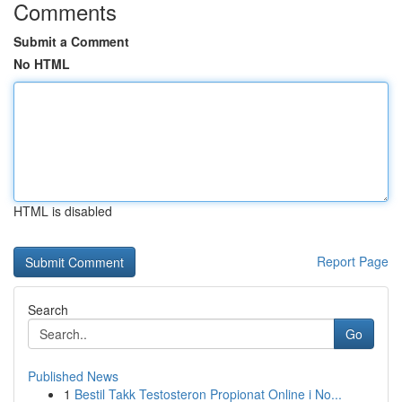
Comments
Submit a Comment
No HTML
HTML is disabled
Report Page
Search
Go
Published News
1
Bestil Takk Testosteron Propionat Online i No...