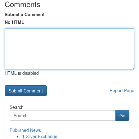
Comments
Submit a Comment
No HTML
HTML is disabled
Report Page
Search
Go
Published News
1
Silver Exchange