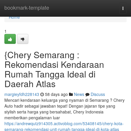
Home
bookmark-template
Togg
navi
Home
1
{Chery Semarang :
Rekomendasi Kendaraan
Rumah Tangga Ideal di
Daerah Atlas
margieyfdh228143
58 days ago
News
Discuss
Mencari kendaraan keluarga yang nyaman di Semarang ? Chery
Auto hadir sebagai jawaban tepat! Dengan jajaran tipe yang
stylish serta harga yang bersahabat, Chery Indonesia
memberikan pengalaman luar
https://andrewqutz914305.activoblog.com/53408145/chery-kota-
semarang-rekomendasi-unit-rumah-tangga-ideal-di-kota-atlas