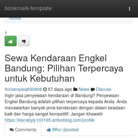
Home
bookmark-template
Togg
navi
Home
1
Sewa Kendaraan Engkel
Bandung: Pilihan Terpercaya
untuk Kebutuhan
finnianqxeq830808
57 days ago
News
Discuss
Ingin jasa penyewaan kendaraan di Bandung? Penyewaan
Engkel Bandung adalah pilihan terpercaya kepada Anda. Anda
menawarkan banyak jenis kendaraan dengan dalam keadaan
baik dan harga sangat kompetitif. Jangan khawatir
https://kianabyly103165.activoblog.com/profile
Comments
Who Upvoted