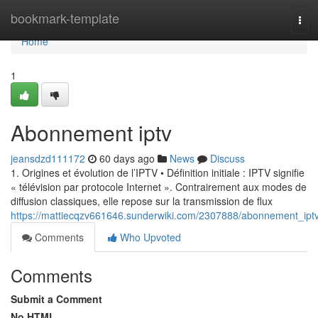
Home
bookmark-template
Tog
navi
Home
1
Abonnement iptv
jeansdzd111172
60 days ago
News
Discuss
1. Origines et évolution de l’IPTV • Définition initiale : IPTV signifie
« télévision par protocole Internet ». Contrairement aux modes de
diffusion classiques, elle repose sur la transmission de flux
https://mattiecqzv661646.sunderwiki.com/2307888/abonnement_ipt
Comments
Who Upvoted
Comments
Submit a Comment
No HTML