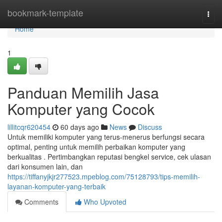
Home
bookmark-template
Togg
navi
Home
1
Panduan Memilih Jasa
Komputer yang Cocok
lillitcqr620454
60 days ago
News
Discuss
Untuk memiliki komputer yang terus-menerus berfungsi secara
optimal, penting untuk memilih perbaikan komputer yang
berkualitas . Pertimbangkan reputasi bengkel service, cek ulasan
dari konsumen lain, dan
https://tiffanyjkjr277523.mpeblog.com/75128793/tips-memilih-
layanan-komputer-yang-terbaik
Comments
Who Upvoted