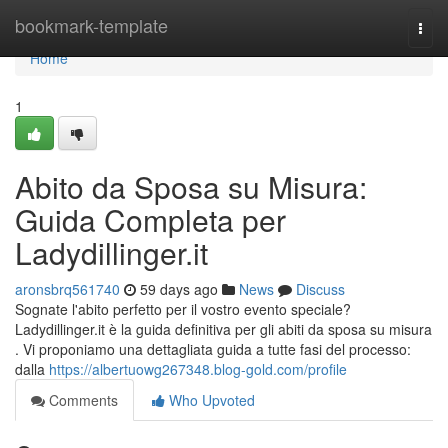
Home
bookmark-template
Togg
navi
Home
1
Abito da Sposa su Misura:
Guida Completa per
Ladydillinger.it
aronsbrq561740
59 days ago
News
Discuss
Sognate l'abito perfetto per il vostro evento speciale?
Ladydillinger.it è la guida definitiva per gli abiti da sposa su misura
. Vi proponiamo una dettagliata guida a tutte fasi del processo:
dalla
https://albertuowg267348.blog-gold.com/profile
Comments
Who Upvoted