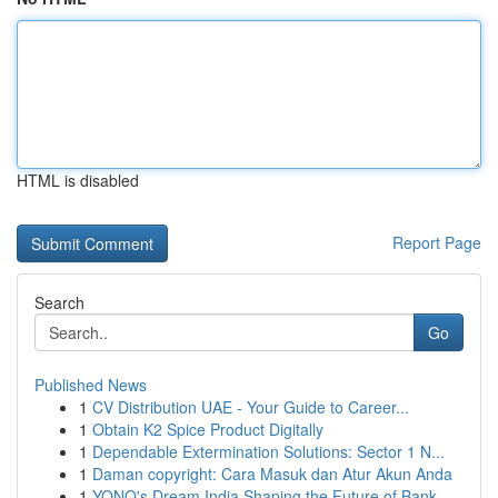
HTML is disabled
Report Page
Search
Go
Published News
1
CV Distribution UAE - Your Guide to Career...
1
Obtain K2 Spice Product Digitally
1
Dependable Extermination Solutions: Sector 1 N...
1
Daman copyright: Cara Masuk dan Atur Akun Anda
1
YONO's Dream India Shaping the Future of Bank...