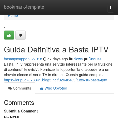
Home
bookmark-template
Togg
navi
Home
1
Guida Definitiva a Basta IPTV
bastaiptvappen827918
57 days ago
News
Discuss
Basta IPTV rappresenta una servizio interessante per la fruizione
di contenuti televisivi. Fornisce la l'opportunità di accedere a un
elevato elenco di serie TV in diretta . Questa guida completa
https://loripudk676341.blog5.net/92648489/tutto-su-basta-iptv
Comments
Who Upvoted
Comments
Submit a Comment
No HTML