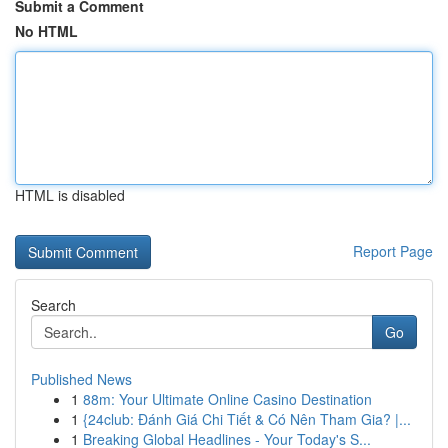
Submit a Comment
No HTML
HTML is disabled
Report Page
Search
Go
Published News
1
88m: Your Ultimate Online Casino Destination
1
{24club: Đánh Giá Chi Tiết & Có Nên Tham Gia? |...
1
Breaking Global Headlines - Your Today's S...