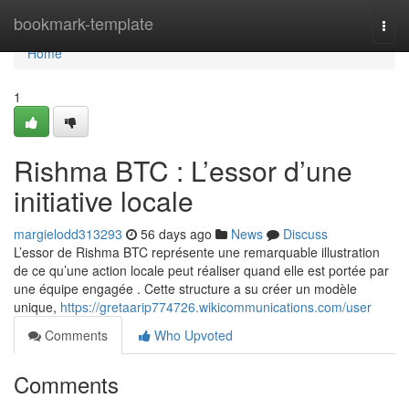
Home
bookmark-template
Togg
navi
Home
1
Rishma BTC : L’essor d’une
initiative locale
margielodd313293
56 days ago
News
Discuss
L’essor de Rishma BTC représente une remarquable illustration
de ce qu’une action locale peut réaliser quand elle est portée par
une équipe engagée . Cette structure a su créer un modèle
unique,
https://gretaarip774726.wikicommunications.com/user
Comments
Who Upvoted
Comments