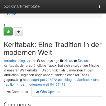
Home
bookmark-template
Togg
navi
Home
1
Kerftabak: Eine Tradition in der
modernen Welt
kerftabak-blog174972
58 days ago
News
Discuss
Kerftabak, der ursprüngliche Tabak, hat sich einzigartige Nische
in unserer Welt erhalten. Ursprünglich als Landwirten in den
ländlichen Regionen angewendet, findet dieser Art Tabak
gegenwärtig
https://aprillpox707272.pointblog.net/kerftabak-eine-
tradition-in-der-modernen-welt-94137473
Comments
Who Upvoted
Comments