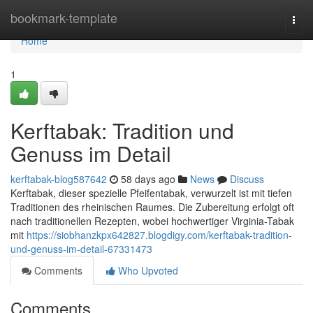
Home
bookmark-template
Togg
navi
Home
1
Kerftabak: Tradition und
Genuss im Detail
kerftabak-blog587642
58 days ago
News
Discuss
Kerftabak, dieser spezielle Pfeifentabak, verwurzelt ist mit tiefen
Traditionen des rheinischen Raumes. Die Zubereitung erfolgt oft
nach traditionellen Rezepten, wobei hochwertiger Virginia-Tabak
mit
https://siobhanzkpx642827.blogdigy.com/kerftabak-tradition-
und-genuss-im-detail-67331473
Comments
Who Upvoted
Comments