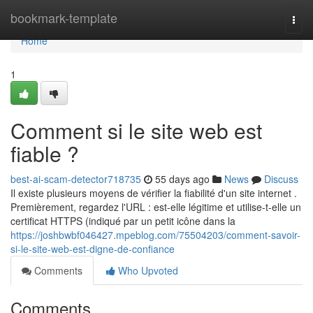
Home
bookmark-template
Togg
navi
Home
1
Comment si le site web est
fiable ?
best-ai-scam-detector718735
55 days ago
News
Discuss
Il existe plusieurs moyens de vérifier la fiabilité d'un site internet .
Premièrement, regardez l'URL : est-elle légitime et utilise-t-elle un
certificat HTTPS (indiqué par un petit icône dans la
https://joshbwbf046427.mpeblog.com/75504203/comment-savoir-
si-le-site-web-est-digne-de-confiance
Comments
Who Upvoted
Comments