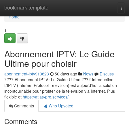
Home
bookmark-template
Togg
navi
Home
1
Abonnement IPTV: Le Guide
Ultime pour choisir
abonnement-iptv913823
56 days ago
News
Discuss
???? Abonnement IPTV : Le Guide Ultime ???? Introduction
L’IPTV (Internet Protocol Television) est aujourd’hui la solution
incontournable pour profiter de la télévision via Internet. Plus
flexible et
https://atlas-pro.services/
Comments
Who Upvoted
Comments