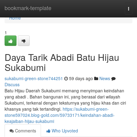
Home
bookmark-template
Togg
navi
Home
1
Daya Tarik Abadi Batu Hijau
Sukabumi
sukabumi-green-stone744251
59 days ago
News
Discuss
Batu Hijau Daerah Sukabumi memang menyimpan keindahan
yang abadi . Bahan bangunan ini, yang berasal dari wilayah
Sukabumi, terkenal dengan teksturnya yang hijau khas dan ciri
khasnya yang tak tertandingi.
https://sukabumi-green-
stone597024.blog-gold.com/59733171/keindahan-abadi-
keajaiban-hijau-sukabumi
Comments
Who Upvoted