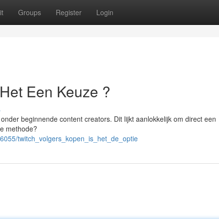
t
Groups
Register
Login
s Het Een Keuze ?
s
onder beginnende content creators. Dit lijkt aanlokkelijk om direct een
iste methode?
6055/twitch_volgers_kopen_is_het_de_optie