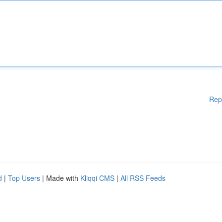
Rep
d
|
Top Users
| Made with
Kliqqi CMS
|
All RSS Feeds