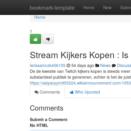
Home
bookmark-template
Home
New
Submi
Home
1
Stream Kijkers Kopen : I
larissamczk406155
54 days ago
News
Discus
De de kwestie van Twitch kijkers kopen is steeds meer 
substantieel publiek te genereren, echter is het de ju
https://asiyaxyym953224.wikiannouncement.com/1053
Comments
Who Upvoted
Comments
Submit a Comment
No HTML