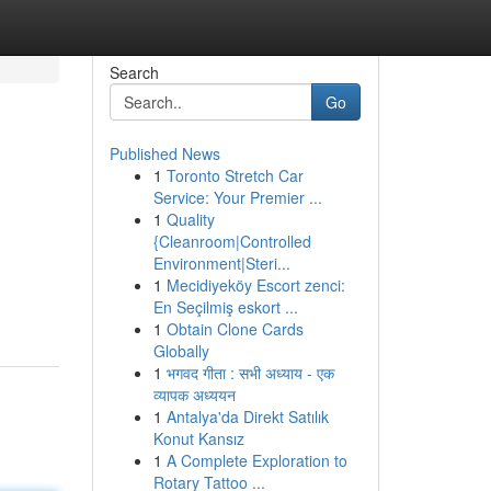
Search
Go
Published News
1
Toronto Stretch Car
Service: Your Premier ...
1
Quality
{Cleanroom|Controlled
Environment|Steri...
1
Mecidiyeköy Escort zenci:
En Seçilmiş eskort ...
1
Obtain Clone Cards
Globally
1
भगवद गीता : सभी अध्याय - एक
व्यापक अध्ययन
1
Antalya'da Direkt Satılık
Konut Kansız
1
A Complete Exploration to
Rotary Tattoo ...