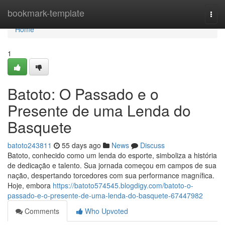
Home
bookmark-template
Togg
navi
Home
1
Batoto: O Passado e o
Presente de uma Lenda do
Basquete
batoto243811
55 days ago
News
Discuss
Batoto, conhecido como um lenda do esporte, simboliza a história
de dedicação e talento. Sua jornada começou em campos de sua
nação, despertando torcedores com sua performance magnífica.
Hoje, embora
https://batoto574545.blogdigy.com/batoto-o-
passado-e-o-presente-de-uma-lenda-do-basquete-67447982
Comments
Who Upvoted