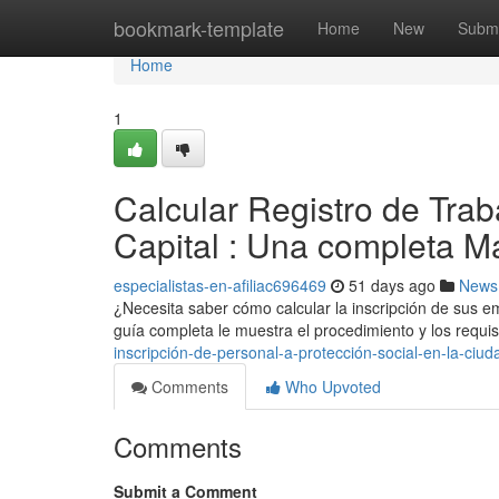
Home
bookmark-template
Home
New
Submi
Home
1
Calcular Registro de Trab
Capital : Una completa M
especialistas-en-afiliac696469
51 days ago
News
¿Necesita saber cómo calcular la inscripción de sus e
guía completa le muestra el procedimiento y los requi
inscripción-de-personal-a-protección-social-en-la-c
Comments
Who Upvoted
Comments
Submit a Comment