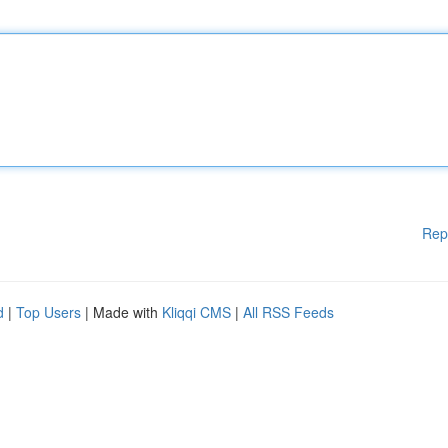
Rep
d
|
Top Users
| Made with
Kliqqi CMS
|
All RSS Feeds