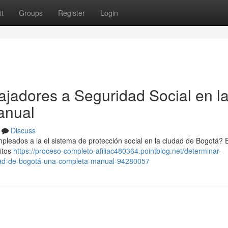
t
Groups
Register
Login
ajadores a Seguridad Social en l
anual
Discuss
mpleados a la el sistema de protección social en la ciudad de Bogotá? 
sitos
https://proceso-completo-afiliac480364.pointblog.net/determinar-
iudad-de-bogotá-una-completa-manual-94280057