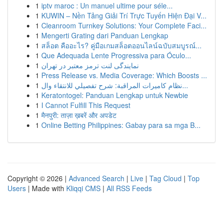
1
iptv maroc : Un manuel ultime pour séle...
1
KUWIN – Nền Tảng Giải Trí Trực Tuyến Hiện Đại V...
1
Cleanroom Turnkey Solutions: Your Complete Faci...
1
Mengerti Grating dari Panduan Lengkap
1
สล็อต คืออะไร? คู่มือเกมสล็อตออนไลน์ฉบับสมบูรณ์...
1
Que Adequada Lente Progressiva para Óculo...
1
نمایندگی لنت ترمز معتبر در تهران
1
Press Release vs. Media Coverage: Which Boosts ...
1
نظام كاميرات المراقبة: شرح تفصيلي للانتقاء وال...
1
Keratontogel: Panduan Lengkap untuk Newbie
1
I Cannot Fulfill This Request
1
मैनपुरी: ताज़ा ख़बरें और अपडेट
1
Online Betting Philippines: Gabay para sa mga B...
Copyright © 2026 |
Advanced Search
|
Live
|
Tag Cloud
|
Top
Users
| Made with
Kliqqi CMS
|
All RSS Feeds