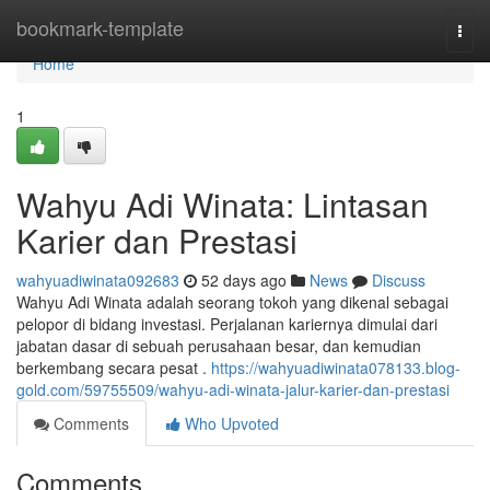
Home
bookmark-template
Togg
navi
Home
1
Wahyu Adi Winata: Lintasan
Karier dan Prestasi
wahyuadiwinata092683
52 days ago
News
Discuss
Wahyu Adi Winata adalah seorang tokoh yang dikenal sebagai
pelopor di bidang investasi. Perjalanan kariernya dimulai dari
jabatan dasar di sebuah perusahaan besar, dan kemudian
berkembang secara pesat .
https://wahyuadiwinata078133.blog-
gold.com/59755509/wahyu-adi-winata-jalur-karier-dan-prestasi
Comments
Who Upvoted
Comments