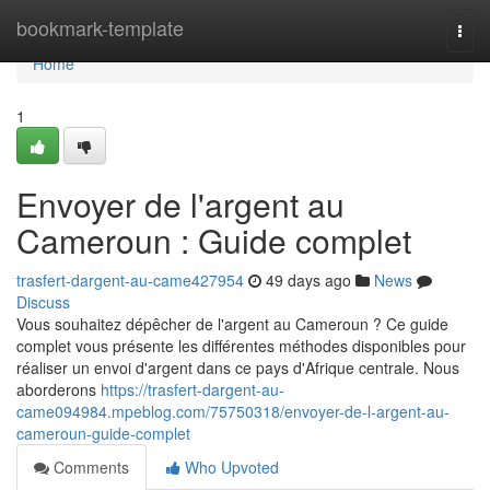
Home
bookmark-template
Togg
navi
Home
1
Envoyer de l'argent au
Cameroun : Guide complet
trasfert-dargent-au-came427954
49 days ago
News
Discuss
Vous souhaitez dépêcher de l'argent au Cameroun ? Ce guide
complet vous présente les différentes méthodes disponibles pour
réaliser un envoi d'argent dans ce pays d'Afrique centrale. Nous
aborderons
https://trasfert-dargent-au-
came094984.mpeblog.com/75750318/envoyer-de-l-argent-au-
cameroun-guide-complet
Comments
Who Upvoted