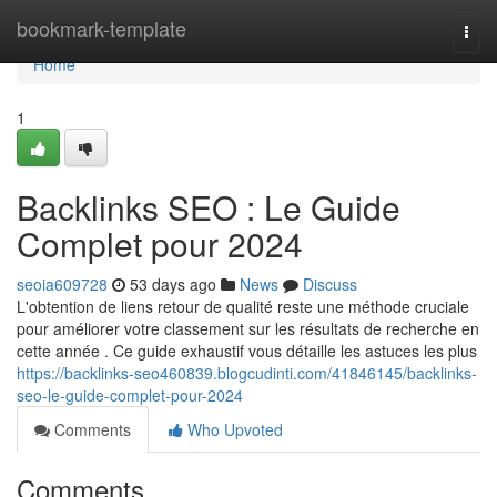
Home
bookmark-template
Togg
navi
Home
1
Backlinks SEO : Le Guide
Complet pour 2024
seoia609728
53 days ago
News
Discuss
L'obtention de liens retour de qualité reste une méthode cruciale
pour améliorer votre classement sur les résultats de recherche en
cette année . Ce guide exhaustif vous détaille les astuces les plus
https://backlinks-seo460839.blogcudinti.com/41846145/backlinks-
seo-le-guide-complet-pour-2024
Comments
Who Upvoted
Comments