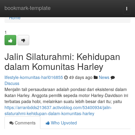
Home
bookmark-template
Togg
navi
Home
1
Jalin Silaturahmi: Kehidupan
dalam Komunitas Harley
lifestyle-komunitas-harl016855
49 days ago
News
Discuss
Menjalin tali persaudaraan adalah pondasi dari eksistensi dalam
ikatan Harley. Anggota pemilik sepeda motor Harley-Davidson ini
terbatas pada hobi, melainkan suatu lebih besar dari itu; yaitu
https://arranbdds213637.activoblog.com/53400934/jalin-
silaturahmi-kehidupan-dalam-komunitas-harley
Comments
Who Upvoted