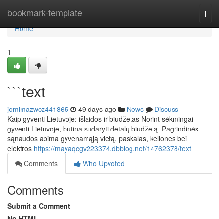
Home
bookmark-template
Togg
navi
Home
1
```text
jemimazwcz441865
49 days ago
News
Discuss
Kaip gyventi Lietuvoje: išlaidos ir biudžetas Norint sėkmingai
gyventi Lietuvoje, būtina sudaryti detalų biudžetą. Pagrindinės
sąnaudos apima gyvenamąją vietą, paskalas, keliones bei
elektros
https://mayaqcgv223374.dbblog.net/14762378/text
Comments
Who Upvoted
Comments
Submit a Comment
No HTML