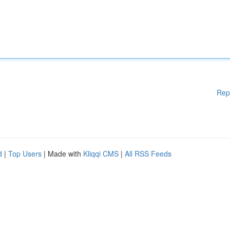
Rep
d
|
Top Users
| Made with
Kliqqi CMS
|
All RSS Feeds