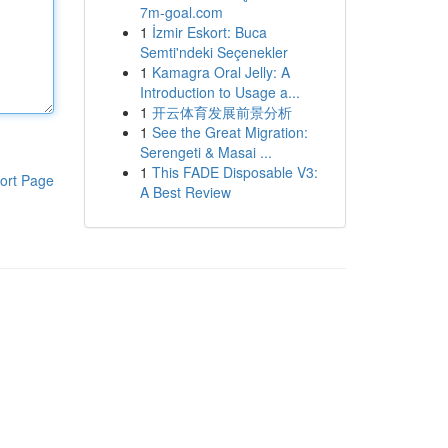
7m-goal.com
1
İzmir Eskort: Buca
Semti'ndeki Seçenekler
1
Kamagra Oral Jelly: A
Introduction to Usage a...
1
开云体育发展前景分析
1
See the Great Migration:
Serengeti & Masai ...
1
This FADE Disposable V3:
ort Page
A Best Review