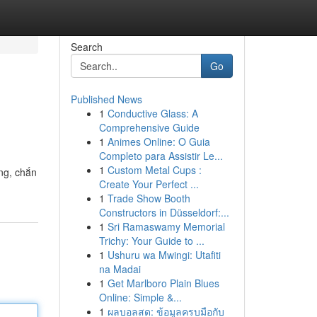
Search
Go
Published News
1
Conductive Glass: A
Comprehensive Guide
1
Animes Online: O Guia
Completo para Assistir Le...
1
Custom Metal Cups :
ắng, chắn
Create Your Perfect ...
1
Trade Show Booth
Constructors in Düsseldorf:...
1
Sri Ramaswamy Memorial
Trichy: Your Guide to ...
1
Ushuru wa Mwingi: Utafiti
na Madai
1
Get Marlboro Plain Blues
Online: Simple &...
1
ผลบอลสด: ข้อมูลครบมือกับ