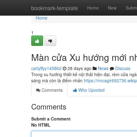
Home
bookmark-template
Home
New
Submi
Home
1
Màn cửa Xu hướng mới nh
carlyffyy145862
28 days ago
News
Discuss
Trong xu hướng thiết kế nội thất hiện đại, rèm cửa ngà
sáng mà còn là điểm nhấn
https://rmcagir692736.wikip
Comments
Who Upvoted
Comments
Submit a Comment
No HTML