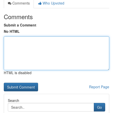
Comments
Who Upvoted
Comments
Submit a Comment
No HTML
HTML is disabled
Report Page
Search
Go