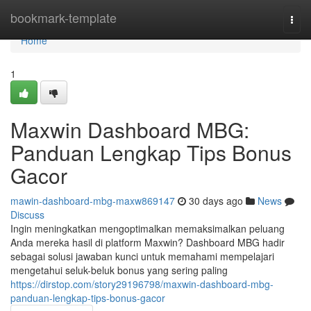
Home
bookmark-template
Togg
navi
Home
1
Maxwin Dashboard MBG:
Panduan Lengkap Tips Bonus
Gacor
mawin-dashboard-mbg-maxw869147
30 days ago
News
Discuss
Ingin meningkatkan mengoptimalkan memaksimalkan peluang
Anda mereka hasil di platform Maxwin? Dashboard MBG hadir
sebagai solusi jawaban kunci untuk memahami mempelajari
mengetahui seluk-beluk bonus yang sering paling
https://dirstop.com/story29196798/maxwin-dashboard-mbg-
panduan-lengkap-tips-bonus-gacor