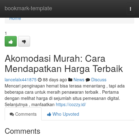
Home
bookmark-template
Togg
navi
Home
1
Akomodasi Murah: Cara
Mendapatkan Harga Terbaik
lancelalx441875
88 days ago
News
Discuss
Mencari penginapan hemat bisa terasa menantang , tapi ada
beberapa cara untuk meraih penawaran terbaik . Pertama
dengan melihat harga di sejumlah situs pemesanan digital.
Selanjutnya , manfaatkan
https://cozzy.id/
Comments
Who Upvoted
Comments